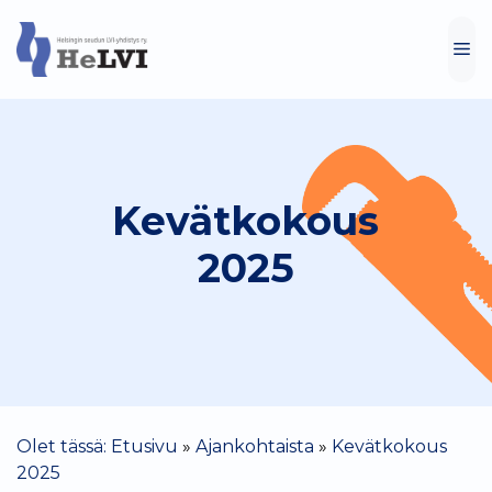
Siirry
sisältöön
VA
Kevätkokous
2025
Olet tässä: Etusivu
»
Ajankohtaista
»
Kevätkokous
2025