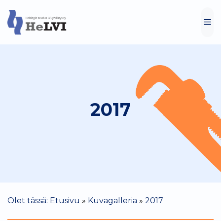
Siirry
sisältöön
VA
2017
Olet tässä: Etusivu
»
Kuvagalleria
»
2017